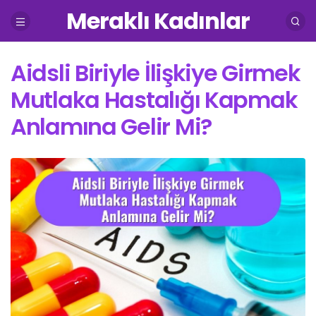
Meraklı Kadınlar
Aidsli Biriyle İlişkiye Girmek
Mutlaka Hastalığı Kapmak
Anlamına Gelir Mi?