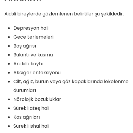
Aidsli bireylerde gözlemlenen belirtiler şu şekildedir:
Depresyon hali
Gece terlemeleri
Baş ağrısı
Bulantı ve kusma
Ani kilo kaybı
Akciğer enfeksiyonu
Cilt, ağız, burun veya göz kapaklarında lekelenme
durumları
Nörolojik bozukluklar
Sürekli ateş hali
Kas ağrıları
Sürekli ishal hali